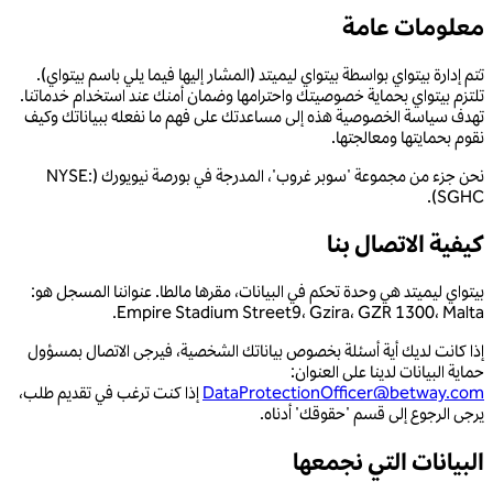
معلومات عامة
تتم إدارة بيتواي بواسطة بيتواي ليميتد (المشار إليها فيما يلي باسم بيتواي).
تلتزم بيتواي بحماية خصوصيتك واحترامها وضمان أمنك عند استخدام خدماتنا.
تهدف سياسة الخصوصية هذه إلى مساعدتك على فهم ما نفعله ببياناتك وكيف
نقوم بحمايتها ومعالجتها.
نحن جزء من مجموعة 'سوبر غروب'، المدرجة في بورصة نيويورك (NYSE:
SGHC).
كيفية الاتصال بنا
بيتواي ليميتد هي وحدة تحكم في البيانات، مقرها مالطا. عنواننا المسجل هو:
Empire Stadium Street9، Gzira، GZR 1300، Malta.
إذا كانت لديك أية أسئلة بخصوص بياناتك الشخصية، فيرجى الاتصال بمسؤول
حماية البيانات لدينا على العنوان:
DataProtectionOfficer@betway.com
إذا كنت ترغب في تقديم طلب،
يرجى الرجوع إلى قسم 'حقوقك' أدناه.
البيانات التي نجمعها