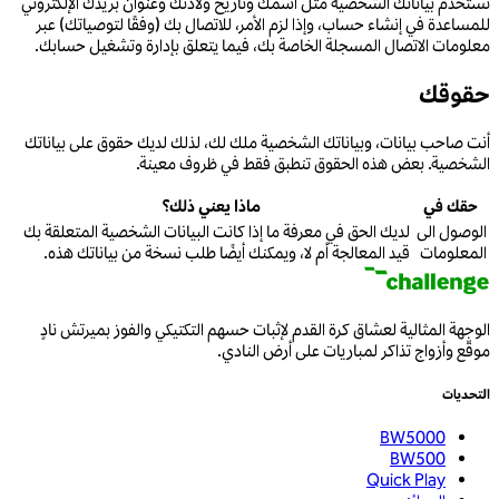
نستخدم بياناتك الشخصية مثل اسمك وتاريخ ولادتك وعنوان بريدك الإلكتروني
للمساعدة في إنشاء حساب، وإذا لزم الأمر، للاتصال بك (وفقًا لتوصياتك) عبر
معلومات الاتصال المسجلة الخاصة بك، فيما يتعلق بإدارة وتشغيل حسابك.
حقوقك
أنت صاحب بيانات، وبياناتك الشخصية ملك لك، لذلك لديك حقوق على بياناتك
الشخصية. بعض هذه الحقوق تنطبق فقط في ظروف معينة.
حقك في
ماذا يعني ذلك؟
الوصول الى
لديك الحق في معرفة ما إذا كانت البيانات الشخصية المتعلقة بك
المعلومات
قيد المعالجة أم لا، ويمكنك أيضًا طلب نسخة من بياناتك هذه.
الوجهة المثالية لعشاق كرة القدم لإثبات حسهم التكتيكي والفوز بميرتش نادٍ
موقّع وأزواج تذاكر لمباريات على أرض النادي.
التحديات
BW5000
BW500
Quick Play