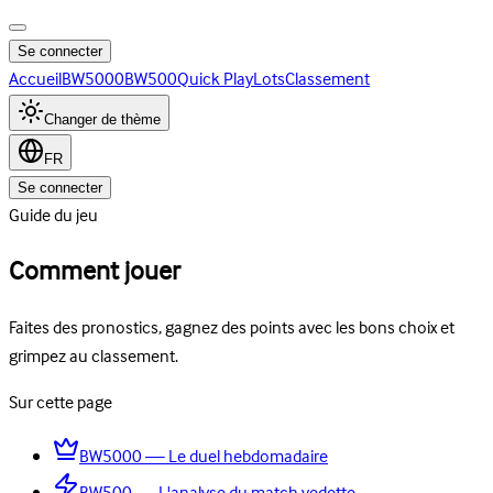
Se connecter
Accueil
BW5000
BW500
Quick Play
Lots
Classement
Changer de thème
FR
Se connecter
Guide du jeu
Comment jouer
Faites des pronostics, gagnez des points avec les bons choix et
grimpez au classement.
Sur cette page
BW5000 — Le duel hebdomadaire