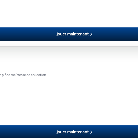
Jouer maintenant
e pièce maîtresse de collection.
Jouer maintenant