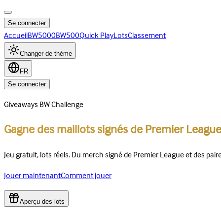
Se connecter
Accueil
BW5000
BW500
Quick Play
Lots
Classement
Changer de thème
FR
Se connecter
Giveaways BW Challenge
Gagne des maillots signés de Premier League 
Jeu gratuit, lots réels. Du merch signé de Premier League et des pai
Jouer maintenant
Comment jouer
Aperçu des lots