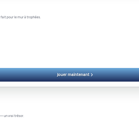
 fait pour le mur à trophées.
Jouer maintenant
— un vrai trésor.