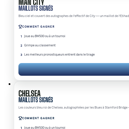
MAN CITY
MAILLOTS SIGNÉS
Bleu ciel et couvert des autographes de l'effectif de City — un maillot de l'Etihad
COMMENT GAGNER
Joue au BW500 ou à un tournoi
1
Grimpe au classement
2
Les meilleurs pronostiqueurs entrent dans le tirage
3
CHELSEA
MAILLOTS SIGNÉS
Les couleurs bleu roi de Chelsea, autographiées par les Blues à Stamford Bridge 
COMMENT GAGNER
Joue au BW500 ou à un tournoi
1