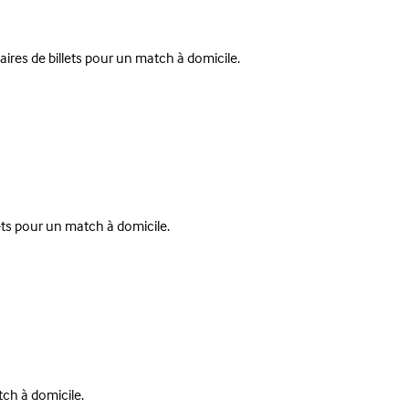
res de billets pour un match à domicile.
ets pour un match à domicile.
tch à domicile.